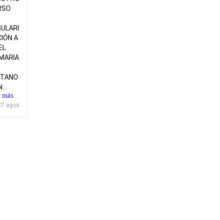
RSO
ULARI
IÓN A
EL
MARIA
ITANO
...
r más
27 agosto, 2021