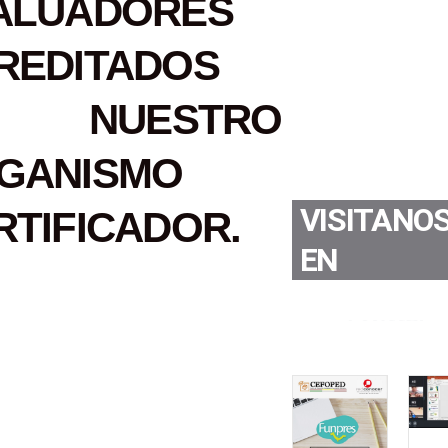
ALUADORES
REDITADOS
N NUESTRO
GANISMO
VISITANO
RTIFICADOR.
EN
Youtube