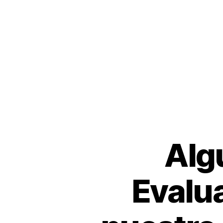
Alg
Evalu