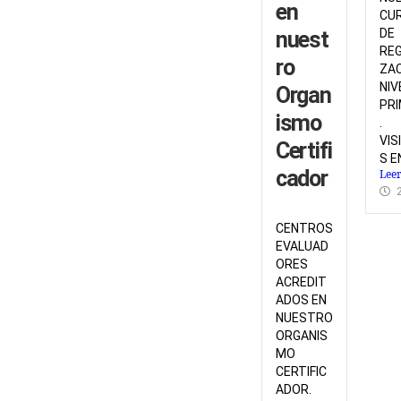
en
CU
DE
nuest
REG
ro
ZAC
NIV
Organ
PRI
ismo
.
VIS
Certifi
S EN
cador
Lee
CENTROS
EVALUAD
ORES
ACREDIT
ADOS EN
NUESTRO
ORGANIS
MO
CERTIFIC
ADOR.