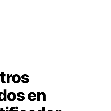
tros
dos en