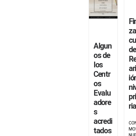
Fi
z
cu
Algun
d
os de
Re
los
ar
Centr
ió
os
ni
Evalu
pr
adore
ria
s
acredi
CON
tados
MO
NU