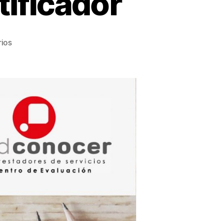
ificador
ios